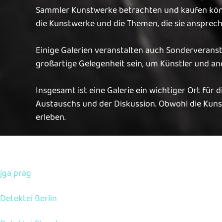
Sammler Kunstwerke betrachten und kaufen könne
die Kunstwerke und die Themen, die sie ansprec
Einige Galerien veranstalten auch Sonderverans
großartige Gelegenheit sein, um Künstler und a
Insgesamt ist eine Galerie ein wichtiger Ort für 
Austauschs und der Diskussion. Obwohl die Kunst
erleben.
Diese Links könnten Sie außerdem interessieren:
jga prag
Detektei Berlin